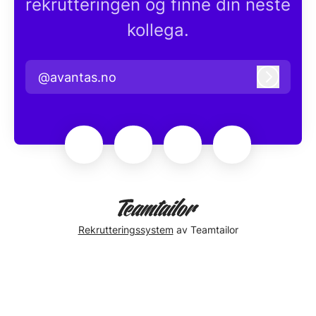
rekrutteringen og finne din neste
kollega.
@avantas.no
Logg in
Rekrutteringssystem
av Teamtailor